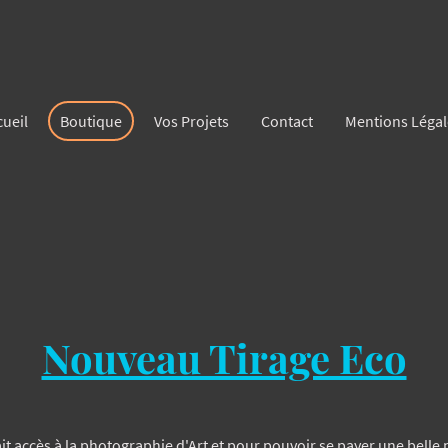
cueil
Boutique
Vos Projets
Contact
Mentions Légal
Nouveau Tirage Eco
t accès à la photographie d'Art et pour pouvoir se payer une belle p