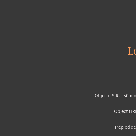
L
L
Objectif SIRUI
50mm 
Objectif I
Trépied d